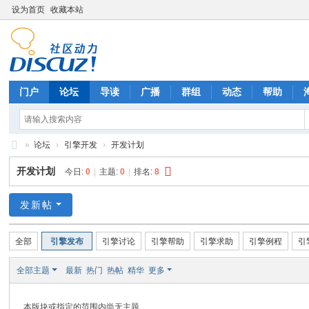
设为首页
收藏本站
门户
论坛
导读
广播
群组
动态
帮助
»
论坛
›
引擎开发
›
开发计划
X
开发计划
今日:
0
|
主题:
0
|
排名:
8
E
ng
发新帖
in
全部
引擎发布
引擎讨论
引擎帮助
引擎求助
引擎例程
引
e
官
全部主题
最新
热门
热帖
精华
更多
方
论
本版块或指定的范围内尚无主题