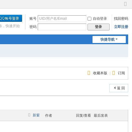
切
换
账号
自动登录
找回密码
到
窄
步，快速开始
密码
立即注册
登录
版
快捷导航
收藏本版
|
订阅
返 回
新窗
作者
回复/查看
最后发表