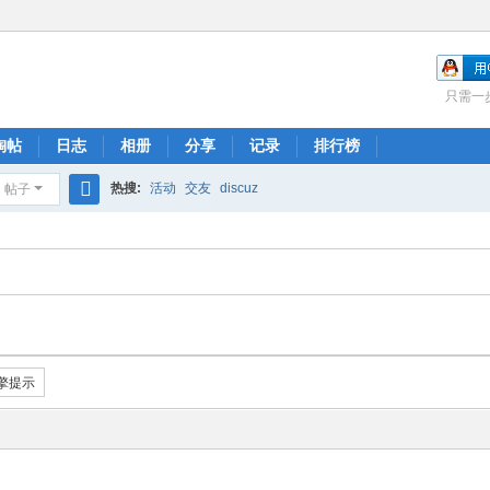
只需一
淘帖
日志
相册
分享
记录
排行榜
热搜:
活动
交友
discuz
帖子
搜
索
擎提示