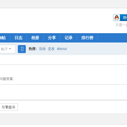
只需一
淘帖
日志
相册
分享
记录
排行榜
热搜:
活动
交友
discuz
帖子
搜
索
问题答案.
引擎提示