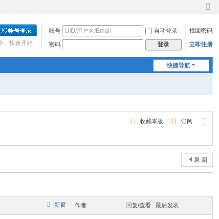
切
换
账号
自动登录
找回密码
到
窄
步，快速开始
密码
立即注册
登录
版
快捷导航
收藏本版
|
订阅
返 回
新窗
作者
回复/查看
最后发表