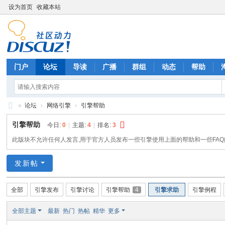
设为首页
收藏本站
门户
论坛
导读
广播
群组
动态
帮助
»
论坛
›
网络引擎
›
引擎帮助
X
引擎帮助
今日:
0
|
主题:
4
|
排名:
3
E
此版块不允许任何人发言,用于官方人员发布一些引擎使用上面的帮助和一些FAQ
ng
发新帖
in
e
全部
引擎发布
引擎讨论
引擎帮助
4
引擎求助
引擎例程
官
方
全部主题
最新
热门
热帖
精华
更多
论