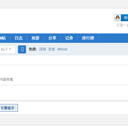
只需一
淘帖
日志
相册
分享
记录
排行榜
热搜:
活动
交友
discuz
帖子
搜
索
问题答案.
引擎提示