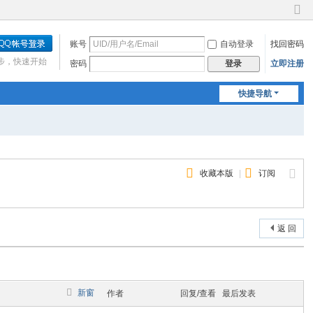
切
换
账号
自动登录
找回密码
到
窄
步，快速开始
密码
立即注册
登录
版
快捷导航
收藏本版
|
订阅
返 回
新窗
作者
回复/查看
最后发表