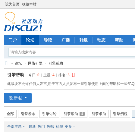
设为首页
收藏本站
门户
论坛
导读
广播
群组
动态
帮助
»
论坛
›
网络引擎
›
引擎帮助
X
引擎帮助
今日:
0
|
主题:
4
|
排名:
3
E
此版块不允许任何人发言,用于官方人员发布一些引擎使用上面的帮助和一些FAQ
ng
发新帖
in
e
全部
引擎发布
引擎讨论
引擎帮助
4
引擎求助
引擎例程
官
方
全部主题
最新
热门
热帖
精华
更多
论